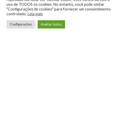
uso de TODOS os cookies. No entanto, você pode visitar
"Configurações de cookies" para fornecer um consentimento
controlado.
Leia mais
Configurações
Aceitar todos
A Ouro e Prata, um de nossos grandes clientes do
Sul, passa a oferecer mais um serviço agregado
ao
totalBUS
para seus clientes.
Através do nosso parceiro RV, empresa fornecedora
de serviços digitais como produtos Google Play,
streaming, jogos, dentre outros, os clientes da Ouro
e Prata também terão a oportunidade de realizar