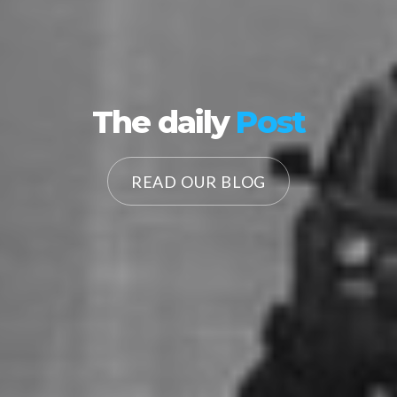
The daily
Post
READ OUR BLOG