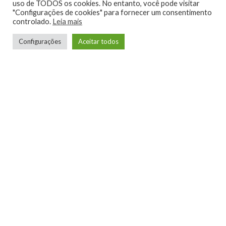
uso de TODOS os cookies. No entanto, você pode visitar
"Configurações de cookies" para fornecer um consentimento
controlado.
Leia mais
Configurações
Aceitar todos
Pricing 2.0
Pricing 2.0
Preços dinâmicos de forma segura e
eficiente
Completo sistema para apoiar a gestão